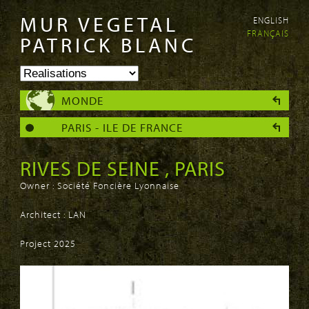
MUR VEGETAL
ENGLISH
Aller au
Skip to
FRANÇAIS
contenu
navigation
PATRICK BLANC
principal
MONDE
PARIS - ILE DE FRANCE
RIVES DE SEINE , PARIS
Owner : Société Foncière Lyonnaise
Architect : LAN
Project 2025