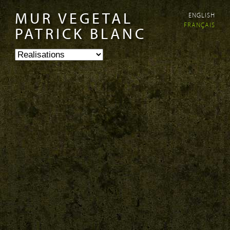
MUR VEGETAL
ENGLISH
Aller au
Skip to
FRANÇAIS
contenu
navigation
PATRICK BLANC
principal