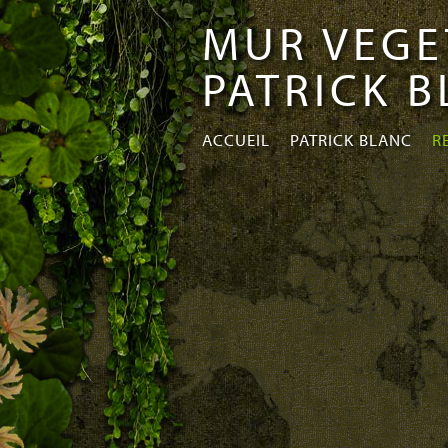
MUR VEGE
Aller au
Skip to
contenu
navigation
PATRICK 
principal
ACCUEIL
PATRICK BLANC
R
MONDE