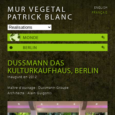
MUR VEGETAL
ENGLISH
Aller au
Skip to
FRANÇAIS
contenu
navigation
PATRICK BLANC
principal
MONDE
BERLIN
DUSSMANN DAS
KULTURKAUFHAUS, BERLIN
Inauguré en 2012
Maître d'ouvrage : Dussmann Groupe
Architecte : Alain Guigonis