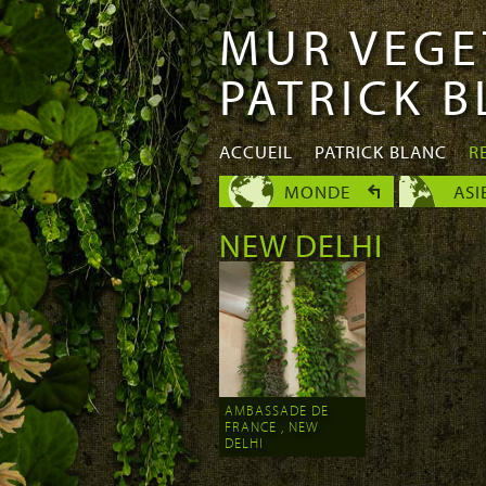
MUR VEGE
Aller au
Skip to
contenu
navigation
PATRICK 
principal
ACCUEIL
PATRICK BLANC
R
MONDE
ASI
NEW DELHI
AMBASSADE DE
FRANCE , NEW
DELHI