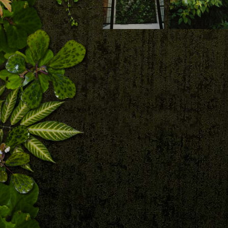
Download
Download
Capitol, Charlotte,
Boehmeria niponiv
North Carolina,
'Kogane Mushi',
vue de face
Capitol, Charlotte