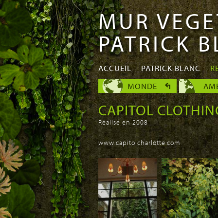
MUR VEGE
Aller au
Skip to
contenu
navigation
PATRICK 
principal
ACCUEIL
PATRICK BLANC
R
MONDE
AM
CAPITOL CLOTHIN
Réalisé en 2008
www.capitolcharlotte.com