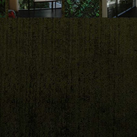
Download
Download
Download
Détail Mur
ea
Végétal avec
Vue à travers baie
Capitol, Charlotte, North
Colocasia fallax,
vitrée, Capitol,
Carolina, premier étage
Charlotte
Charlotte