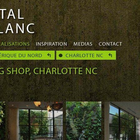
TAL
BLANC
EALISATIONS
INSPIRATION
MEDIAS
CONTACT
ÉRIQUE DU NORD
CHARLOTTE NC
G SHOP, CHARLOTTE NC