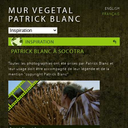
MUR VEGETAL
ENGLISH
Aller au
Skip to
FRANÇAIS
contenu
navigation
PATRICK BLANC
principal
INSPIRATION
PATRICK BLANC À SOCOTRA
Toutes les photographies ont été prises par Patrick Blanc et
leur usage doit être accompagné de leur légende et de la
mention "copyright Patrick Blanc"