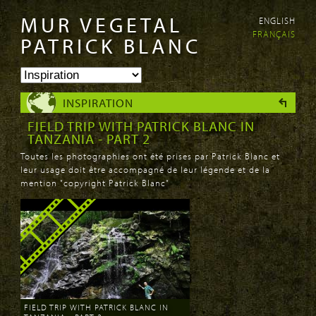
MUR VEGETAL
ENGLISH
Aller au
Skip to
FRANÇAIS
contenu
navigation
PATRICK BLANC
principal
INSPIRATION
FIELD TRIP WITH PATRICK BLANC IN
TANZANIA - PART 2
Toutes les photographies ont été prises par Patrick Blanc et
leur usage doit être accompagné de leur légende et de la
mention "copyright Patrick Blanc"
FIELD TRIP WITH PATRICK BLANC IN