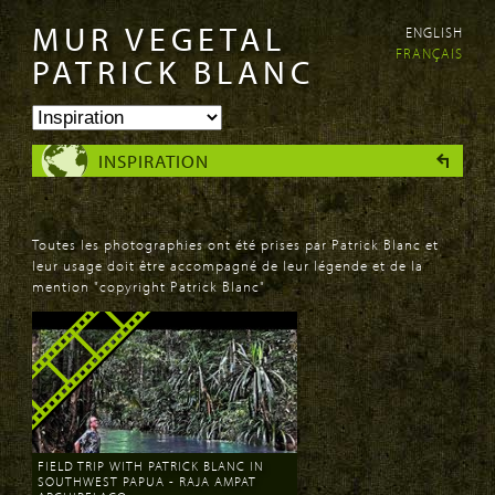
MUR VEGETAL
ENGLISH
Aller au
Skip to
FRANÇAIS
contenu
navigation
PATRICK BLANC
principal
INSPIRATION
Toutes les photographies ont été prises par Patrick Blanc et
leur usage doit être accompagné de leur légende et de la
mention "copyright Patrick Blanc"
FIELD TRIP WITH PATRICK BLANC IN
SOUTHWEST PAPUA - RAJA AMPAT