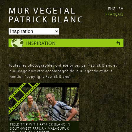
MUR VEGETAL
ENGLISH
Aller au
Skip to
FRANÇAIS
contenu
navigation
PATRICK BLANC
principal
INSPIRATION
Toutes les photographies ont été prises par Patrick Blanc et
leur usage doit être accompagné de leur légende et de la
mention "copyright Patrick Blanc"
FIELD TRIP WITH PATRICK BLANC IN
SOUTHWEST PAPUA - MALAGUFUK