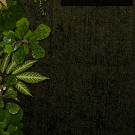
FIELD TRIP WITH PATRICK BLANC IN
SERAM LOWLANDS, MOLUCCAS,
INDONESIA