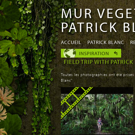
MUR VEGE
Aller au
Skip to
contenu
navigation
PATRICK 
principal
ACCUEIL
PATRICK BLANC
R
INSPIRATION
FIELD TRIP WITH PATRIC
Toutes les photographies ont été prises
Blanc"