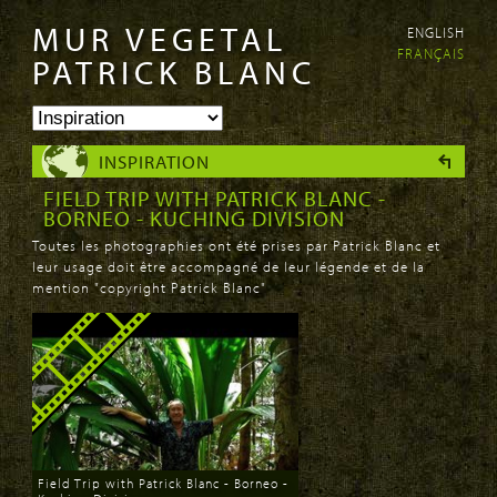
MUR VEGETAL
ENGLISH
Aller au
Skip to
FRANÇAIS
contenu
navigation
PATRICK BLANC
principal
INSPIRATION
FIELD TRIP WITH PATRICK BLANC -
BORNEO - KUCHING DIVISION
Toutes les photographies ont été prises par Patrick Blanc et
leur usage doit être accompagné de leur légende et de la
mention "copyright Patrick Blanc"
Field Trip with Patrick Blanc - Borneo -